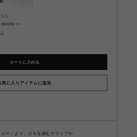
呈
こちら
12時00分 〜
せる
カートに入れる
お気に入りアイテムに追加
ーティー」より、メモを挟むクリップや