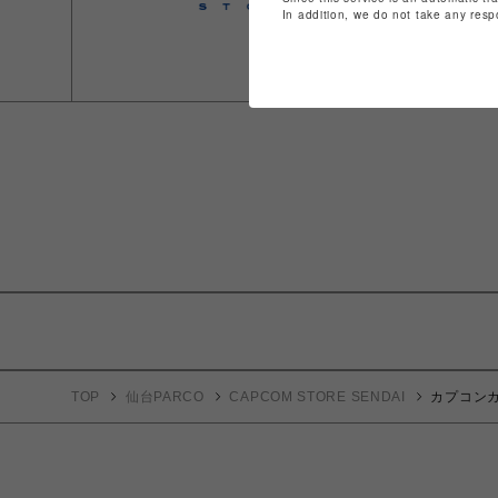
In addition, we do not take any resp
TOP
仙台PARCO
CAPCOM STORE SENDAI
カプコンカ