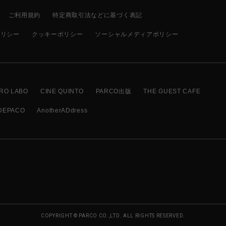
ご利用規約
特定商取引法などに基づく表記
ポリシー
クッキーポリシー
ソーシャルメディアポリシー
RO LABO
CINE QUINTO
PARCO出版
THE GUEST CAFE
DEPACO
AnotherADdress
COPYRIGHT © PARCO CO.,LTD. ALL RIGHTS RESERVED.