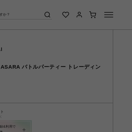
I
ASARA バトルパーティー トレーディン
ント
く
録&利用で