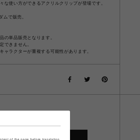
々な使い方ができるアクリルクリップが登場です。
ンダムで販売。
品の単品販売となります。
定できません。
キャラクターが重複する可能性があります。
SHOP TOP
ontent of the page before translation.