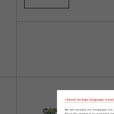
<About foreign language trans
We will translate the homepage into 
Since this service is an automatic tr