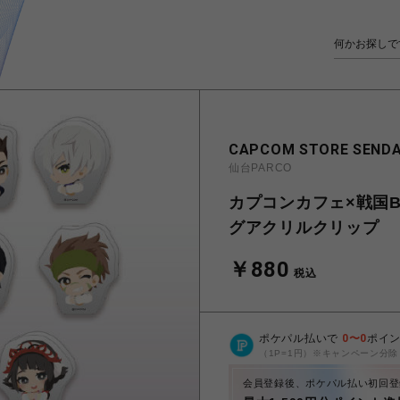
CAPCOM STORE SENDA
仙台PARCO
カプコンカフェ×戦国B
グアクリルクリップ
￥880
税込
ポケパル払いで
0
〜
0
ポイ
（1P=1円）※キャンペーン分除
会員登録後、ポケパル払い初回登