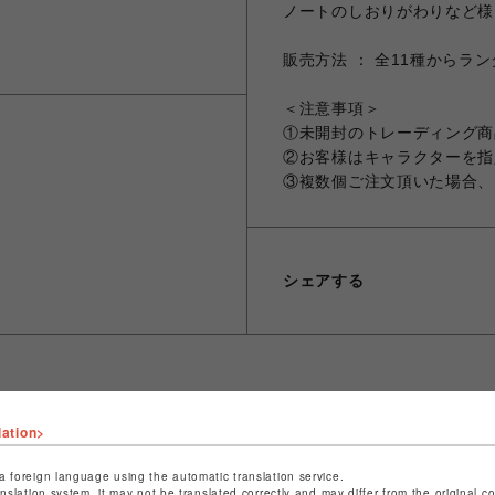
ノートのしおりがわりなど様
販売方法 ： 全11種からラ
＜注意事項＞
①未開封のトレーディング商
②お客様はキャラクターを指
③複数個ご注文頂いた場合、
シェアする
lation>
ショップ名
CAPCOM STORE SENDAI
店舗名
仙台PARCO
a foreign language using the automatic translation service.
anslation system, it may not be translated correctly and may differ from the original c