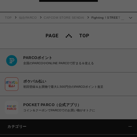
TOP
仙台PARCO
CAPCOM STORE SENDAI
Fighting！STREET
…
FIGHTER！ボールペン(リュウ)
PARCOポイント
全国のPARCOやONLINE PARCOで貯まる＆使える
ポケパル払い
初回登録＆お買物で最大1,500円分のPARCOポイント進呈
POCKET PARCO（公式アプリ）
コイン＆クーポンでPARCOでのお買い物がオトクに
カテゴリー