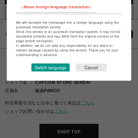
<About foreign language translation>
お気に入りアイテムに追加
We will translate the homepage into a foreign language using the
automatic translation service.
Since this service is an automatic translation system, it may not be
シェアする
translated correctly and may differ from the original content of the
page before translation.
In addition, we do not take any responsibility for any direct or
indirect damage caused by using this service. Thank you for your
understanding in advance.
Switch language
Cancel
ショップ名
CAPCOM STORE SENDAI
店舗名
仙台PARCO
特定商取引法など法令に基づく表記は
こちら
ショップお問い合わせは
こちら
SHOP TOP