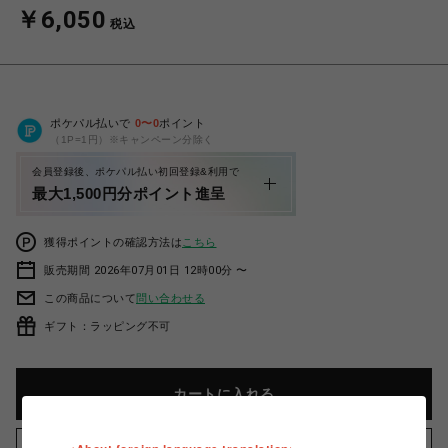
￥6,050
税込
ポケパル払いで
0
〜
0
ポイント
（1P=1円）※キャンペーン分除く
会員登録後、ポケパル払い初回登録&利用で
最大1,500円分ポイント進呈
獲得ポイントの確認方法は
こちら
販売期間 2026年07月01日 12時00分 〜
この商品について
問い合わせる
ギフト：ラッピング不可
カートに入れる
お気に入りアイテムに追加