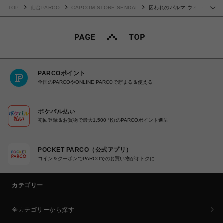
TOP
仙台PARCO
CAPCOM STORE SENDAI
囚われのパルマ ウィン
…
ターギフト2019(ハルト)
PARCOポイント
全国のPARCOやONLINE PARCOで貯まる＆使える
ポケパル払い
初回登録＆お買物で最大1,500円分のPARCOポイント進呈
POCKET PARCO（公式アプリ）
コイン＆クーポンでPARCOでのお買い物がオトクに
カテゴリー
全カテゴリーから探す