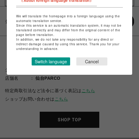
<About foreign language translation>
We will translate the homepage into a foreign language using the
automatic translation service.
シェアする
Since this service is an automatic translation system, it may not be
translated correctly and may differ from the original content of the
page before translation.
In addition, we do not take any responsibility for any direct or
indirect damage caused by using this service. Thank you for your
understanding in advance.
Switch language
Cancel
ショップ名
CAPCOM STORE SENDAI
店舗名
仙台PARCO
特定商取引法など法令に基づく表記は
こちら
ショップお問い合わせは
こちら
SHOP TOP