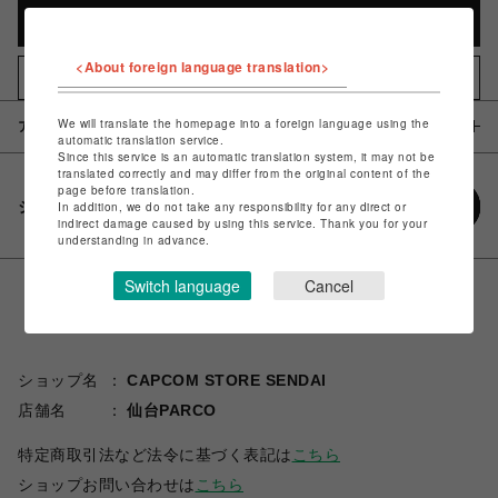
カートに入れる
<About foreign language translation>
お気に入りアイテムに追加
We will translate the homepage into a foreign language using the
アイテム説明 / 素材
automatic translation service.
Since this service is an automatic translation system, it may not be
translated correctly and may differ from the original content of the
page before translation.
シェアする
In addition, we do not take any responsibility for any direct or
indirect damage caused by using this service. Thank you for your
understanding in advance.
Switch language
Cancel
ショップ名
CAPCOM STORE SENDAI
店舗名
仙台PARCO
特定商取引法など法令に基づく表記は
こちら
ショップお問い合わせは
こちら