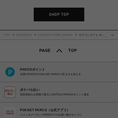
SHOP TOP
TOP
仙台PARCO
CAPCOM STORE SENDAI
カプコンカフェ モンス
…
ターハンターワイルズ×ホロライブ第2弾 マイクロファイバータオル(全４種)
PARCOポイント
全国のPARCOやONLINE PARCOで貯まる＆使える
ポケパル払い
初回登録＆お買物で最大1,500円分のPARCOポイント進呈
POCKET PARCO（公式アプリ）
コイン＆クーポンでPARCOでのお買い物がオトクに