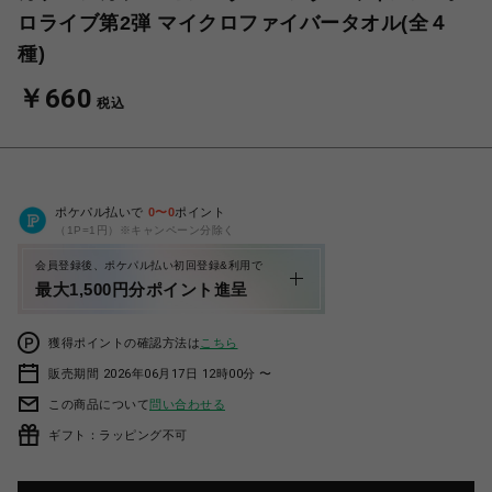
ロライブ第2弾 マイクロファイバータオル(全４
種)
￥660
税込
ポケパル払いで
0
〜
0
ポイント
（1P=1円）※キャンペーン分除く
会員登録後、ポケパル払い初回登録&利用で
最大1,500円分ポイント進呈
獲得ポイントの確認方法は
こちら
販売期間 2026年06月17日 12時00分 〜
この商品について
問い合わせる
ギフト：ラッピング不可