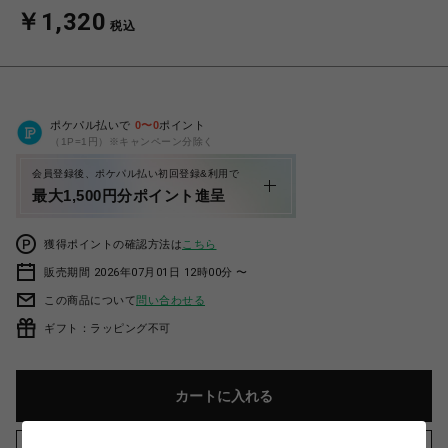
￥1,320
税込
ポケパル払いで
0
〜
0
ポイント
（1P=1円）※キャンペーン分除く
会員登録後、ポケパル払い初回登録&利用で
最大1,500円分ポイント進呈
獲得ポイントの確認方法は
こちら
販売期間 2026年07月01日 12時00分 〜
この商品について
問い合わせる
ギフト：ラッピング不可
カートに入れる