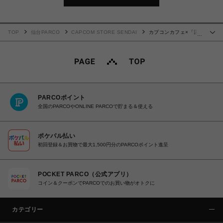
TOP
仙台PARCO
CAPCOM STORE SENDAI
カプコンカフェ×「囚
…
われのパルマ」シリーズ ガラスヘアゴム(ハルト)
PARCOポイント
全国のPARCOやONLINE PARCOで貯まる＆使える
ポケパル払い
初回登録＆お買物で最大1,500円分のPARCOポイント進呈
POCKET PARCO（公式アプリ）
コイン＆クーポンでPARCOでのお買い物がオトクに
カテゴリー