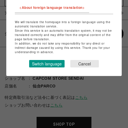
お気に入りアイテムに追加
<About foreign language translation>
アイテム説明 / 素材
We will translate the homepage into a foreign language using the
automatic translation service.
Since this service is an automatic translation system, it may not be
シェアする
translated correctly and may differ from the original content of the
page before translation.
In addition, we do not take any responsibility for any direct or
indirect damage caused by using this service. Thank you for your
understanding in advance.
Switch language
Cancel
ショップ名
CAPCOM STORE SENDAI
店舗名
仙台PARCO
特定商取引法など法令に基づく表記は
こちら
ショップお問い合わせは
こちら
SHOP TOP