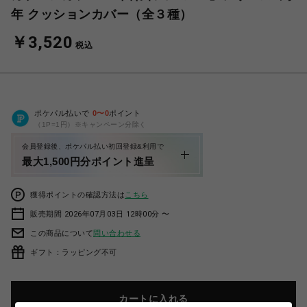
年 クッションカバー（全３種）
￥3,520
税込
ポケパル払いで
0
〜
0
ポイント
（1P=1円）※キャンペーン分除く
会員登録後、ポケパル払い初回登録&利用で
最大1,500円分ポイント進呈
獲得ポイントの確認方法は
こちら
販売期間 2026年07月03日 12時00分 〜
この商品について
問い合わせる
ギフト：ラッピング不可
カートに入れる