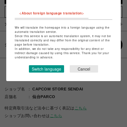
お気に入りアイテムに追加
<About foreign language translation>
アイテム説明 / 素材
We will translate the homepage into a foreign language using the
automatic translation service.
Since this service is an automatic translation system, it may not be
translated correctly and may differ from the original content of the
シェアする
page before translation.
In addition, we do not take any responsibility for any direct or
indirect damage caused by using this service. Thank you for your
understanding in advance.
Switch language
Cancel
ショップ名
CAPCOM STORE SENDAI
店舗名
仙台PARCO
特定商取引法など法令に基づく表記は
こちら
ショップお問い合わせは
こちら