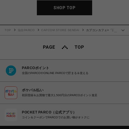
SHOP TOP
TOP
仙台PARCO
CAPCOM STORE SENDAI
カプコンカフェ×「囚
…
われのパルマ」シリーズ4周年 クッションカバー（全３種）
PARCOポイント
全国のPARCOやONLINE PARCOで貯まる＆使える
ポケパル払い
初回登録＆お買物で最大1,500円分のPARCOポイント進呈
POCKET PARCO（公式アプリ）
コイン＆クーポンでPARCOでのお買い物がオトクに