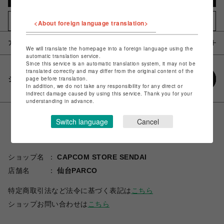
お気に入りアイテムに追加
<About foreign language translation>
アイテム説明 / 素材
We will translate the homepage into a foreign language using the
automatic translation service.
Since this service is an automatic translation system, it may not be
translated correctly and may differ from the original content of the
シェアする
page before translation.
In addition, we do not take any responsibility for any direct or
indirect damage caused by using this service. Thank you for your
understanding in advance.
Switch language
Cancel
ショップ名
CAPCOM STORE SENDAI
店舗名
仙台PARCO
特定商取引法など法令に基づく表記は
こちら
ショップお問い合わせは
こちら