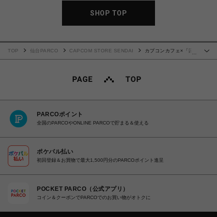
SHOP TOP
TOP
仙台PARCO
CAPCOM STORE SENDAI
カプコンカフェ×「囚
…
われのパルマ」シリーズ4周年 刺繍ストール（全３種）
PARCOポイント
全国のPARCOやONLINE PARCOで貯まる＆使える
ポケパル払い
初回登録＆お買物で最大1,500円分のPARCOポイント進呈
POCKET PARCO（公式アプリ）
コイン＆クーポンでPARCOでのお買い物がオトクに