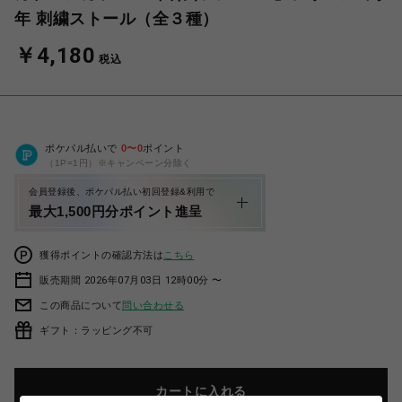
年 刺繍ストール（全３種）
￥4,180
税込
ポケパル払いで
0
〜
0
ポイント
（1P=1円）※キャンペーン分除く
会員登録後、ポケパル払い初回登録&利用で
最大1,500円分ポイント進呈
獲得ポイントの確認方法は
こちら
販売期間 2026年07月03日 12時00分 〜
この商品について
問い合わせる
ギフト：ラッピング不可
カートに入れる