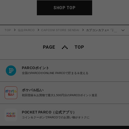
SHOP TOP
TOP
仙台PARCO
CAPCOM STORE SENDAI
カプコンカフェ×「囚
…
われのパルマ」シリーズ ティースプーン(全３種)
PARCOポイント
全国のPARCOやONLINE PARCOで貯まる＆使える
ポケパル払い
初回登録＆お買物で最大1,500円分のPARCOポイント進呈
POCKET PARCO（公式アプリ）
コイン＆クーポンでPARCOでのお買い物がオトクに