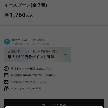
ィースプーン(全３種)
￥1,760
税込
ポケパル払いで
0
〜
0
ポイント
（1P=1円）※キャンペーン分除く
会員登録後、ポケパル払い初回登録&利用で
最大1,500円分ポイント進呈
獲得ポイントの確認方法は
こちら
販売期間 2026年07月03日 12時00分 〜
この商品について
問い合わせる
ギフト：ラッピング不可
カートに入れる