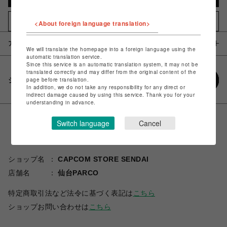
お気に入りアイテムに追加
<About foreign language translation>
アイテム説明 / 素材
We will translate the homepage into a foreign language using the
automatic translation service.
Since this service is an automatic translation system, it may not be
translated correctly and may differ from the original content of the
シェアする
page before translation.
In addition, we do not take any responsibility for any direct or
indirect damage caused by using this service. Thank you for your
understanding in advance.
Switch language
Cancel
ショップ名
CAPCOM STORE SENDAI
店舗名
仙台PARCO
特定商取引法など法令に基づく表記は
こちら
ショップお問い合わせは
こちら