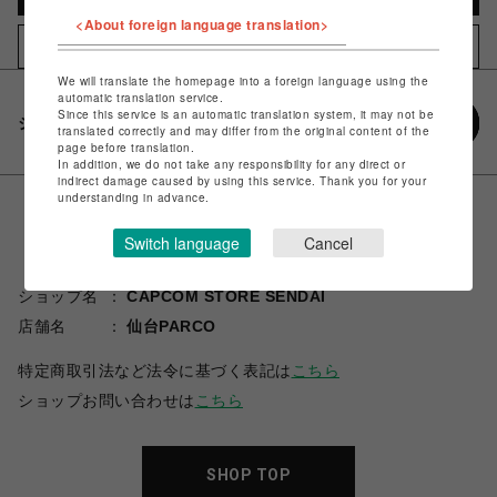
<About foreign language translation>
お気に入りアイテムに追加
We will translate the homepage into a foreign language using the
automatic translation service.
Since this service is an automatic translation system, it may not be
シェアする
translated correctly and may differ from the original content of the
page before translation.
In addition, we do not take any responsibility for any direct or
indirect damage caused by using this service. Thank you for your
understanding in advance.
Switch language
Cancel
ショップ名
CAPCOM STORE SENDAI
店舗名
仙台PARCO
特定商取引法など法令に基づく表記は
こちら
ショップお問い合わせは
こちら
SHOP TOP