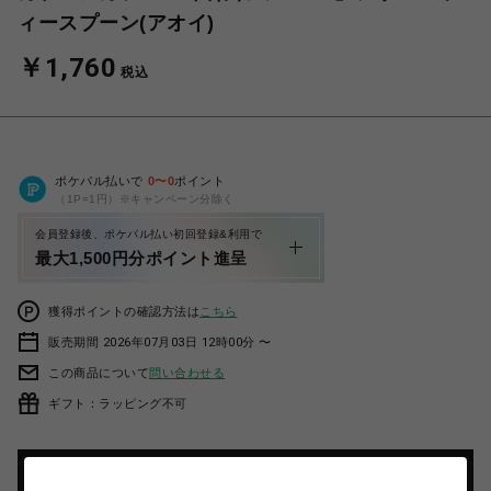
ィースプーン(アオイ)
￥1,760
税込
ポケパル払いで
0
〜
0
ポイント
（1P=1円）※キャンペーン分除く
会員登録後、ポケパル払い初回登録&利用で
最大1,500円分ポイント進呈
獲得ポイントの確認方法は
こちら
販売期間 2026年07月03日 12時00分 〜
この商品について
問い合わせる
ギフト：ラッピング不可
カートに入れる