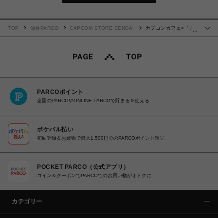
TOP
仙台PARCO
CAPCOM STORE SENDAI
カプコンカフェ×「囚
…
われのパルマ」シリーズ ティースプーン(アオイ)
PARCOポイント
全国のPARCOやONLINE PARCOで貯まる＆使える
ポケパル払い
初回登録＆お買物で最大1,500円分のPARCOポイント進呈
POCKET PARCO（公式アプリ）
コイン＆クーポンでPARCOでのお買い物がオトクに
カテゴリー