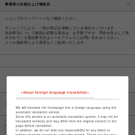
事業者の名称および連絡先
ショップのトップページをご確認ください。
※ショップにより、一部の表記を省略している場合がございます。
当該事項について確認が必要な場合は、お手数ですが、問合せ先として表
示されている電話番号又はメールアドレスにお問い合わせください。
メール連絡等により遅滞なくご提供いたします。
<About foreign language translation>
PARCOポイント
全国のPARCOやONLINE PARCOで貯まる＆使える
We will translate the homepage into a foreign language using the
automatic translation service.
Since this service is an automatic translation system, it may not be
translated correctly and may differ from the original content of the
ポケパル払い
page before translation.
In addition, we do not take any responsibility for any direct or
初回登録＆お買物で最大1,500円分のPARCOポイント進呈
indirect damage caused by using this service. Thank you for your