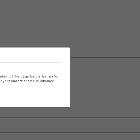
ontent of the page before translation.
for your understanding in advance.