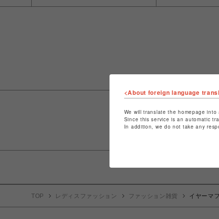
<About foreign language trans
We will translate the homepage into 
Since this service is an automatic tr
In addition, we do not take any resp
TOP
レディスファッション
ファッション雑貨
イヤーマ