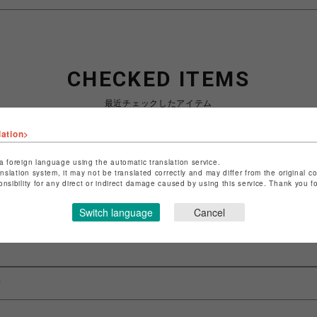
CHECKED ITEMS
最近チェックしたアイテム
lation>
a foreign language using the automatic translation service.
anslation system, it may not be translated correctly and may differ from the original c
最近見た商品がありません。
onsibility for any direct or indirect damage caused by using this service. Thank you 
Switch language
Cancel
フ