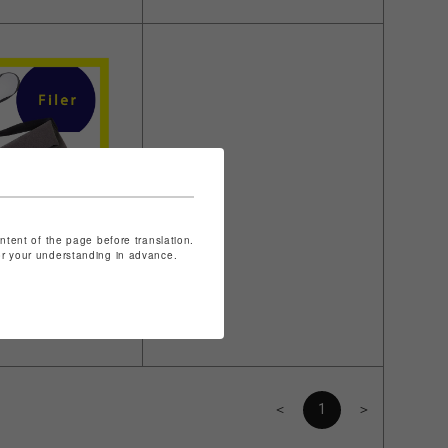
ontent of the page before translation.
for your understanding in advance.
】口折れショルダーバ
＜
1
＞