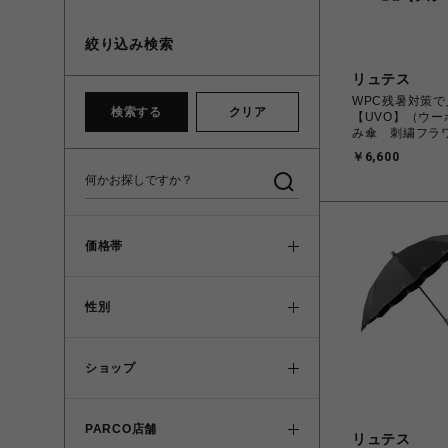
絞り込み検索
リュテス
WPC残暑対策
検索する
クリア
【UVO】（ウー
み傘 刺繍フラ
グレー 旧価格
￥6,600
価格帯
性別
ショップ
PARCO店舗
リュテス