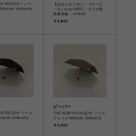
TH FACE/ザ・ノー
【ほめられリボン・ブルー】
odule Umbrella
〈ちいかわ×WPC〉コラボ晴
雨兼用傘 ￥4840
￥4,840
ビーバー
TH FACE/ザ ノース
THE NORTH FACE/ザ ノース
ule Umbrella
フェイス/Module Umbrella
￥9,900