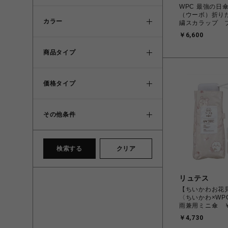
WPC 最強の日
（ウーボ）折り
カラー
繍スカラップ 
価格
￥6,600
商品タイプ
価格タイプ
その他条件
検索する
クリア
リュテス
【ちいかわお花
〈ちいかわ×WP
雨兼用ミニ傘 ￥
込）
￥4,730