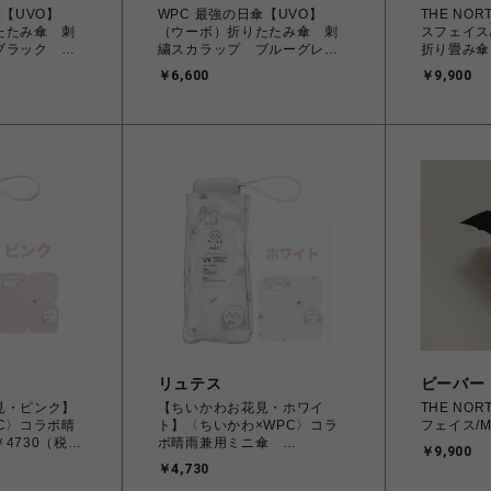
傘【UVO】
WPC 最強の日傘【UVO】
THE NOR
たたみ傘 刺
（ウーボ）折りたたみ傘 刺
スフェイス/M
ブラック 旧
繍スカラップ ブルーグレ
折り畳み傘
ー 旧価格
￥6,600
￥9,900
リュテス
ビーバー
見・ピンク】
【ちいかわお花見・ホワイ
THE NOR
C〉コラボ晴
ト】〈ちいかわ×WPC〉コラ
フェイス/Mod
4730（税
ボ晴雨兼用ミニ傘
￥9,900
￥4730（税込）
￥4,730