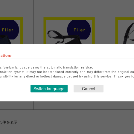
lation>
a foreign language using the automatic translation service.
anslation system, it may not be translated correctly and may differ from the original c
onsibility for any direct or indirect damage caused by using this service. Thank you 
イル
イル
れショルダーバ
【Filer】口折れショルダーバ
【Filer
Switch language
Cancel
ッグ BK
ッグ GY
￥10,450
￥10,450
15件を表示