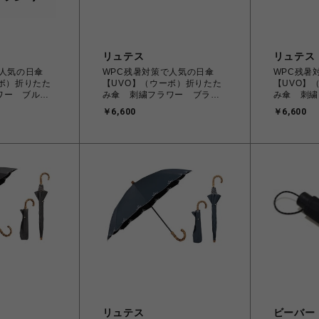
リュテス
リュテス
で人気の日傘
WPC残暑対策で人気の日傘
WPC残暑
ボ）折りたた
【UVO】（ウーボ）折りたた
【UVO】
ワー ブルー
み傘 刺繍フラワー ブラッ
み傘 刺繍
ク 旧価格
ュ 旧価格
￥6,600
￥6,600
リュテス
ビーバー