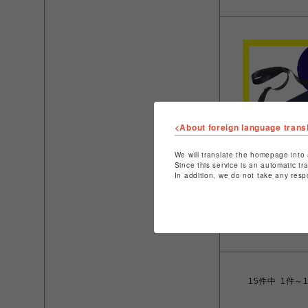
<About foreign language trans
We will translate the homepage into 
Since this service is an automatic tr
In addition, we do not take any resp
イル
【Filer】口折
ッグ NV
￥10,450
15
件中
1件～