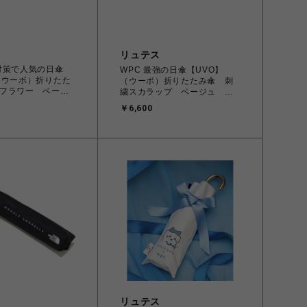
リュテス
対策で人気の日傘
WPC 最強の日傘【UVO】
（ウーボ）折りたた
（ウーボ）折りたたみ傘 刺
フラワー ベージ
繍スカラップ ベージュ 旧
価格
￥6,600
リュテス