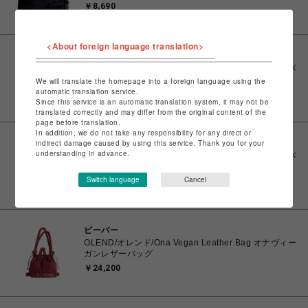
￥8,690
<About foreign language translation>
ビーバー
OLEND/オレンド/MiniOna Soft Bag/ミニオナソフトバ
ッグ
We will translate the homepage into a foreign language using the
automatic translation service.
￥18,700
Since this service is an automatic translation system, it may not be
translated correctly and may differ from the original content of the
page before translation.
In addition, we do not take any responsibility for any direct or
indirect damage caused by using this service. Thank you for your
ビーバー
understanding in advance.
OLEND/オレンド/MiniOna Soft Bag/ミニオナソフトバ
ッグ
Switch language
Cancel
￥18,700
ビーバー
OLEND/オレンド/Ona Vegan Leather Bag オナヴィー
ガンレザーバッグ
￥24,200