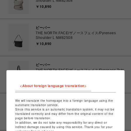
Shoulder L NM82508
￥10,890
ビーバー
THE NORTH FACE/ザノースフェイス/Pyrenees
Shoulder L NM82508
￥10,890
ビーバー
THE NORTH FACE/ザノースフェイス/Pyrenees Tote
NM82507
￥14,300
<About foreign language translation>
We will translate the homepage into a foreign language using the
ビーバー
automatic translation service.
PACKING/パッキング/TRAIL MESSENGER PA-040
Since this service is an automatic translation system, it may not be
￥9,680
translated correctly and may differ from the original content of the
page before translation.
In addition, we do not take any responsibility for any direct or
indirect damage caused by using this service. Thank you for your