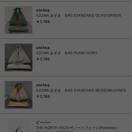
unshop
AZUMA あずま BAG STANDARD OLIVE/GREEN
￥7,700
unshop
AZUMA あずま BAG PLAIN IVORY
￥7,700
unshop
AZUMA あずま BAG STANDARD BEIGE/MUSTARD
￥7,700
ビーバー
THE NORTH FACE/ザノースフェイス/Pyrenees