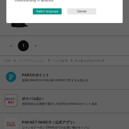
understanding in advance.
ビーバー
Switch language
Cancel
PACKING/パッキング TRAIL BACK PACK PA-039
￥9,680
＜
1
＞
TOP
メンズファッション
バッグ/財布
メッセンジャーバッグ
PARCOポイント
全国のPARCOやONLINE PARCOで貯まる＆使える
ポケパル払い
初回登録＆お買物で最大1,500円分のPARCOポイント進呈
POCKET PARCO（公式アプリ）
コイン＆クーポンでPARCOでのお買い物がオトクに