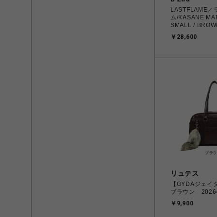
LASTFLAME
ム/KASANE MA
SMALL / BROW
￥28,600
リュテス
【GYDAジェ
ブラウン 202
￥9,900