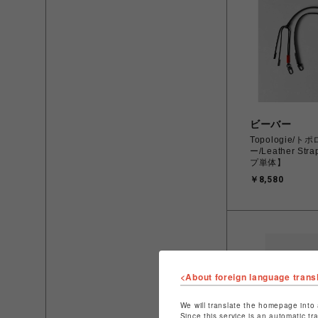
ビーバー
Topologie/ト
ー/Leather S
プ単体】
￥8,580
<About foreign language trans
We will translate the homepage into 
Since this service is an automatic tr