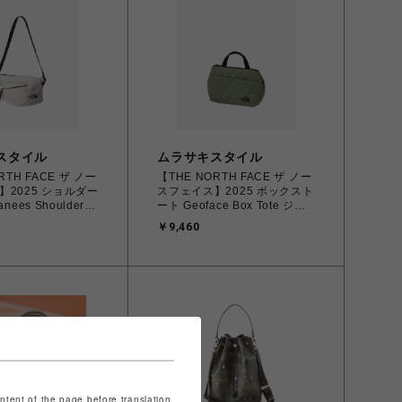
スタイル
ムラサキスタイル
RTH FACE ザ ノー
【THE NORTH FACE ザ ノー
】2025 ショルダー
スフェイス】2025 ボックスト
nees Shoulder S
ート Geoface Box Tote ジオ
ョルダー
フェイス ボックストート
￥9,460
9 SO ソープストーン
NM32355 BIパークミスト
ontent of the page before translation.