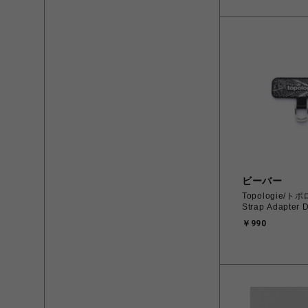
ビーバー
Topologie/ト
Strap Adapter D
￥990