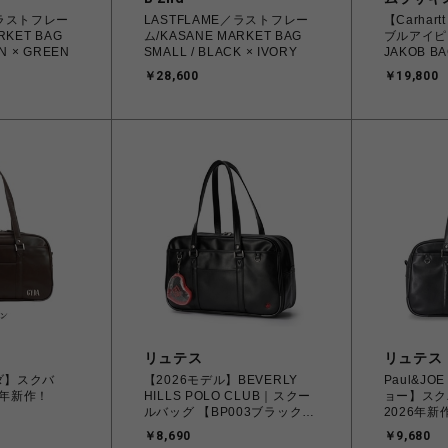
／ラストフレー
LASTFLAME／ラストフレー
【Carhar
RKET BAG
ム/KASANE MARKET BAG
ブルアイピ
N × GREEN
SMALL / BLACK × IVORY
JAKOB BA
Liberic
￥28,600
￥19,800
北海道/沖
リュテス
リュテス
イダ】スクバ
【2026モデル】BEVERLY
Paul&J
6年新作！
HILLS POLO CLUB｜スクー
ョー】ス
ルバッグ 【BP003ブラック】
2026年新
BP003（ステラシリーズ・2
￥8,690
￥9,680
層式）