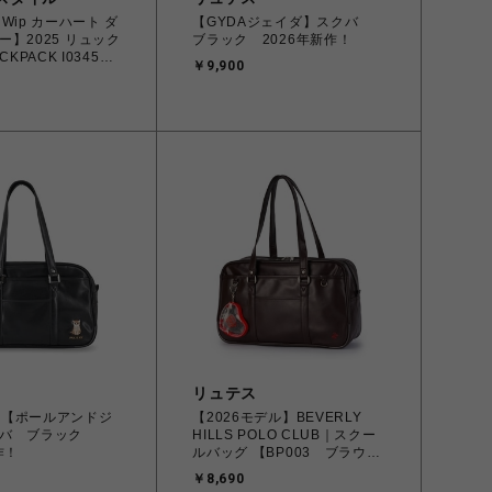
tt Wip カーハート ダ
【GYDAジェイダ】スクバ
ー】2025 リュック
ブラック 2026年新作！
CKPACK I034594
￥9,900
a Fサイズ【送料無料 :
縄/離島を除く】
リュテス
OE 【ポールアンドジ
【2026モデル】BEVERLY
クバ ブラック
HILLS POLO CLUB｜スクー
作！
ルバッグ 【BP003 ブラウン
（レッド刺しゅう）】
￥8,690
BP003（ステラシリーズ・2層