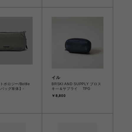
イル
e/トポロジー/Bottle
BRSKI AND SUPPLY ブロス
e【バッグ単体】-
キ―＆サプライ TPG
￥8,800