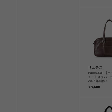
リュテス
Paul&JOE 
ョー】スクバ
2026年新作！
￥9,680