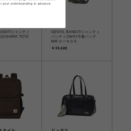
for your understanding in advance.
B'2nd
BANDIT/ジャンティ
GENTIL BANDIT/ジャンティ
注SHARK TOTE
バンティ/2WAY巾着バッグ
MM カーキカモ
￥39,600
スタイル
リュテス