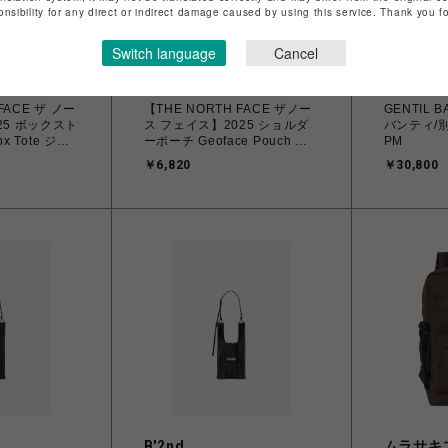
onsibility for any direct or indirect damage caused by using this service. Thank you 
Switch language
Cancel
イル
ムラサキスタイル
B'2nd
FACE ザ ノー
【THE NORTH FACE ザノー
GENTIL 
25 ボックスト
ス フェイス】2025 ショルダ
バンティ/別
ox Tote ジオ
ーポーチ Geoface Pouch ジ
PM
ストート
オフェイスポーチ NM32356
￥6,820
￥30,800
ラック
VWヴィンテージホワイト
B'2nd
ムラサキ