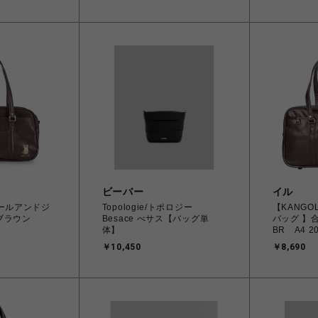
ビーバー
イル
【ポールアンドジ
Topologie/トポロジー
【KANGO
 ブラウン
Besace べサス【バッグ単
バッグ 】合
体】
BR A4 
兼用
￥10,450
￥8,690