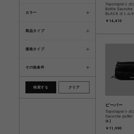
Topologie/
Bottle Sacoch
カラー
BLACK ボトル
ージ ブラック
￥14,410
体】
商品タイプ
価格タイプ
その他条件
検索する
クリア
ビーバー
Topologie/トポ
Sacoche puf
体】
￥11,990