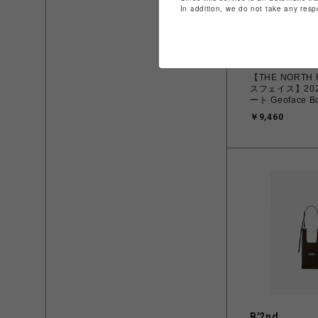
In addition, we do not take any resp
ムラサキスタ
【THE NORTH 
スフェイス】20
ート Geoface B
フェイス ボック
￥9,460
NM32355 Kブ
B'2nd