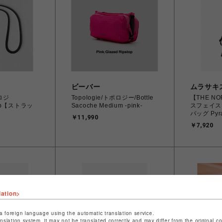
ビーバー
ムラサキ
ポロジ
Topologie/トポロジー/Bottle
【THE NO
trap【ストラッ
Sacoche Medium -pink-
スフェイス
バッグ Pyra
￥11,990
ピレネーシ
￥7,920
NM8250
Sサイズ
lation>
a foreign language using the automatic translation service.
anslation system, it may not be translated correctly and may differ from the original c