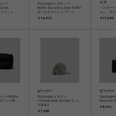
イス
トポロジー
Topologie/トポロジー
e Large
Bottle Sacoche Large Puffer
『スターウ
サコッシュ ラ
ボトルサコッシュ ラージ パ
ョン ラン
【バッグ単
ファー 【バッグ単体】
￥14,410
￥15,400
ビーバー
ビーバー
ロジー/Bottle
Topologie/トポロジ
Topologi
fer【バッグ単
ー/Reversible Bucket【バッ
Sacoche S
グ単体】
￥8,910
￥7,480