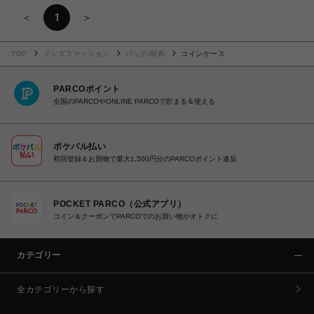
＜
1
＞
TOP
メンズファッション
バッグ/財布
コインケース
PARCOポイント
全国のPARCOやONLINE PARCOで貯まる＆使える
ポケパル払い
初回登録＆お買物で最大1,500円分のPARCOポイント進呈
POCKET PARCO（公式アプリ）
コイン＆クーポンでPARCOでのお買い物がオトクに
カテゴリー
全カテゴリーから探す