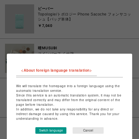
ビーバー
Topologie/トポロジー Phone Sacoche フォンサコッ
シュ【バッグ単体】
￥7,040
晴MUSUBI
コインパース くせ強
￥2,090
<About foreign language translation>
We will translate the homepage into a foreign language using the
ビーバー
automatic translation service.
PACKING/パッキング/BLACK REFLECTIVE WALLET
Since this service is an automatic translation system, it may not be
￥3,850
translated correctly and may differ from the original content of the
page before translation.
In addition, we do not take any responsibility for any direct or
indirect damage caused by using this service. Thank you for your
understanding in advance.
イル
Switch language
Cancel
KUBERA MINI (クベラ ミニ） コンパクト財布〈ク
ロムエクセル〉BK