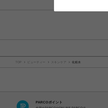
TOP
ビューティー
スキンケア
化粧水
PARCOポイント
全国のPARCOやONLINE PARCOで