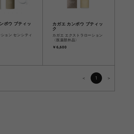
カンポウ ブティッ
カガエ カンポウ ブティッ
ク
ーション センシティ
カガエ エクストラローション
〈医薬部外品〉
￥6,600
＜
1
＞