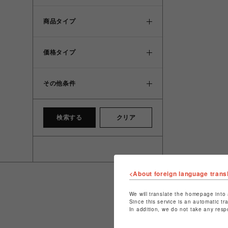
商品タイプ
価格タイプ
その他条件
検索する
クリア
<About foreign language trans
We will translate the homepage into 
Since this service is an automatic tr
In addition, we do not take any resp