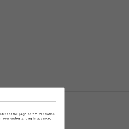
ontent of the page before translation.
for your understanding in advance.