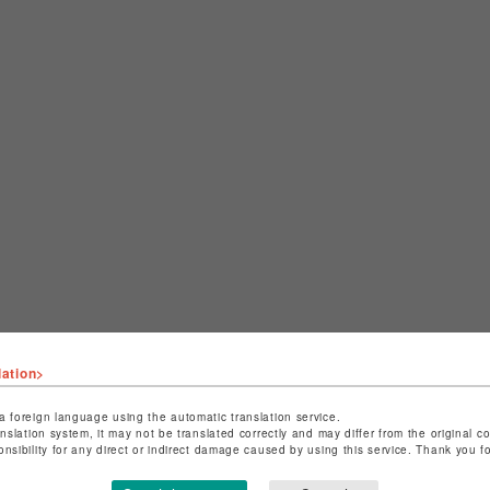
lation>
a foreign language using the automatic translation service.
anslation system, it may not be translated correctly and may differ from the original c
CHECKED ITEMS
onsibility for any direct or indirect damage caused by using this service. Thank you 