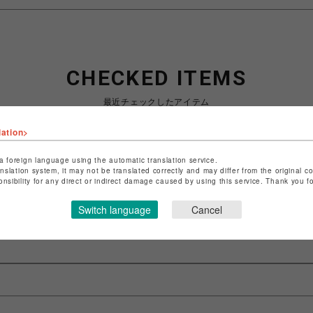
CHECKED ITEMS
最近チェックしたアイテム
lation>
a foreign language using the automatic translation service.
anslation system, it may not be translated correctly and may differ from the original c
最近見た商品がありません。
onsibility for any direct or indirect damage caused by using this service. Thank you 
Switch language
Cancel