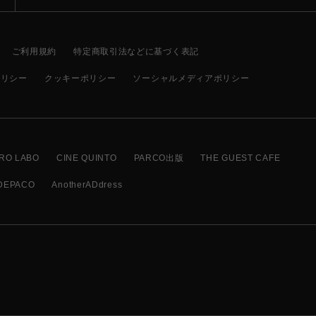
ご利用規約
特定商取引法などに基づく表記
ポリシー
クッキーポリシー
ソーシャルメディアポリシー
RO LABO
CINE QUINTO
PARCO出版
THE GUEST CAFE
DEPACO
AnotherADdress