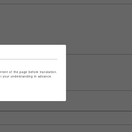
ontent of the page before translation.
for your understanding in advance.