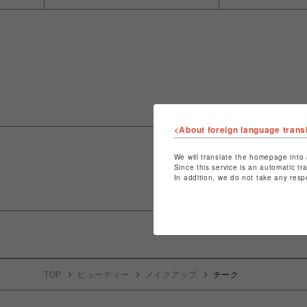
<About foreign language trans
We will translate the homepage into 
Since this service is an automatic tr
In addition, we do not take any resp
TOP
ビューティー
メイクアップ
チーク