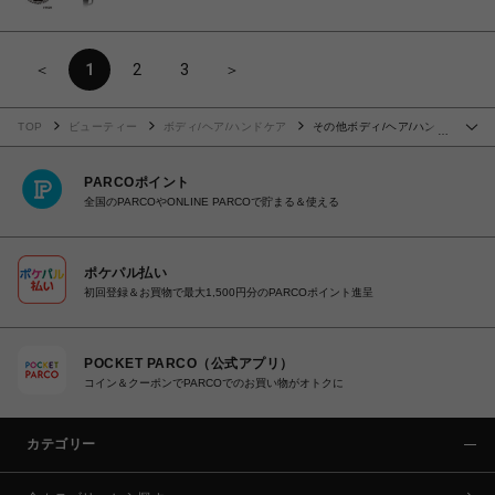
＜
1
2
3
＞
TOP
ビューティー
ボディ/ヘア/ハンドケア
その他ボディ/ヘア/ハンド
…
ケア
PARCOポイント
全国のPARCOやONLINE PARCOで貯まる＆使える
ポケパル払い
初回登録＆お買物で最大1,500円分のPARCOポイント進呈
POCKET PARCO（公式アプリ）
コイン＆クーポンでPARCOでのお買い物がオトクに
カテゴリー