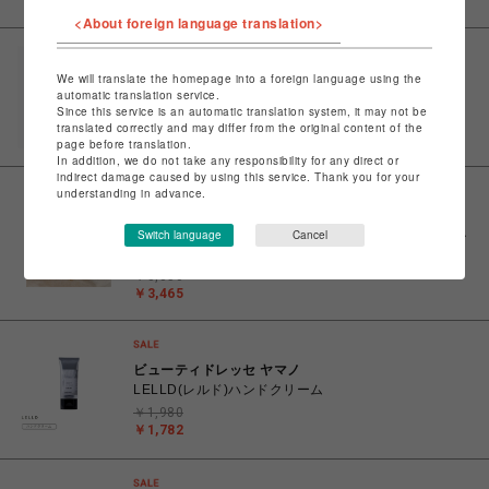
<About foreign language translation>
ビューティドレッセ ヤマノ
We will translate the homepage into a foreign language using the
automatic translation service.
SUMMER BAR シャンプー クール 10
Since this service is an automatic translation system, it may not be
￥1,760
translated correctly and may differ from the original content of the
￥1,584
page before translation.
In addition, we do not take any responsibility for any direct or
indirect damage caused by using this service. Thank you for your
understanding in advance.
ビューティドレッセ ヤマノ
Switch language
Cancel
underbar plus hair oil アンダーバープラスヘアオイル
＜ヘア&ボディオイル＞
￥3,850
￥3,465
ビューティドレッセ ヤマノ
LELLD(レルド)ハンドクリーム
￥1,980
￥1,782