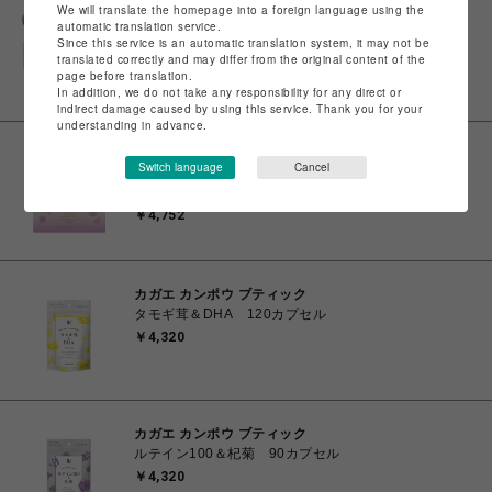
We will translate the homepage into a foreign language using the
カガエ カンポウ ブティック
automatic translation service.
草葉茶 30包※2026年2月3日より価格を改定しており
Since this service is an automatic translation system, it may not be
ます
translated correctly and may differ from the original content of the
page before translation.
￥2,376
In addition, we do not take any responsibility for any direct or
indirect damage caused by using this service. Thank you for your
understanding in advance.
カガエ カンポウ ブティック
Switch language
Cancel
カガエ ラディアンス〈ビューティー〉 50ml×10本（1
箱）
￥4,752
カガエ カンポウ ブティック
タモギ茸＆DHA 120カプセル
￥4,320
カガエ カンポウ ブティック
ルテイン100＆杞菊 90カプセル
￥4,320