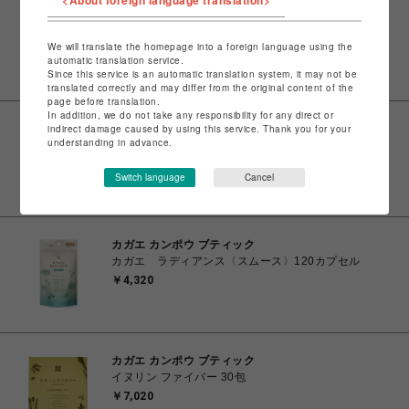
<About foreign language translation>
カガエ カンポウ ブティック
ルテイン100＆杞菊 90カプセル
We will translate the homepage into a foreign language using the
￥4,320
automatic translation service.
Since this service is an automatic translation system, it may not be
translated correctly and may differ from the original content of the
page before translation.
In addition, we do not take any responsibility for any direct or
indirect damage caused by using this service. Thank you for your
カガエ カンポウ ブティック
understanding in advance.
クロセチン＆ネムノキ 60カプセル
￥4,860
Switch language
Cancel
カガエ カンポウ ブティック
カガエ ラディアンス〈スムース〉120カプセル
￥4,320
カガエ カンポウ ブティック
イヌリン ファイバー 30包
￥7,020