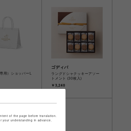
ゴディバ
専用）ショッパーL
ラングドシャクッキーアソー
トメント (30枚入)
￥3,240
ontent of the page before translation.
for your understanding in advance.