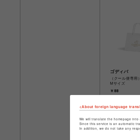
ゴディバ
（クール便専用
Mサイズ
￥88
<About foreign language trans
We will translate the homepage into 
Since this service is an automatic tr
In addition, we do not take any resp