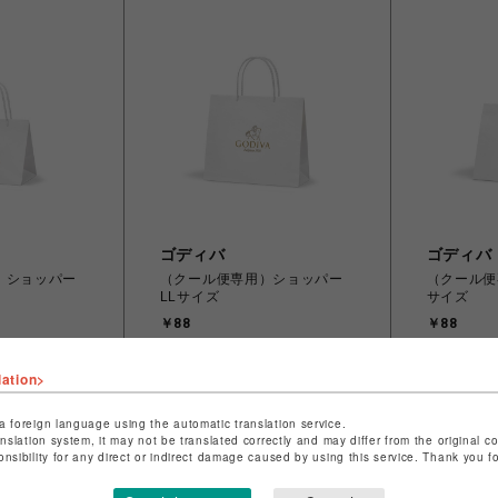
ゴディバ
ゴディバ
）ショッパー
（クール便専用）ショッパー
（クール便
LLサイズ
サイズ
￥88
￥88
lation>
a foreign language using the automatic translation service.
anslation system, it may not be translated correctly and may differ from the original c
onsibility for any direct or indirect damage caused by using this service. Thank you 