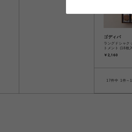
ゴディバ
ラングドシャク
トメント (18枚入
￥2,160
17
件中
1件～