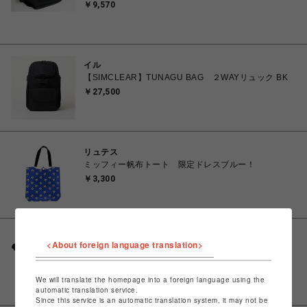
￥9,570
イル
【SIMCLEAR】TUNAGU BAG ２WAYリュック BK
￥27,500
リュテス
ミッフィー帆布トート 限定ドレスブルー！
￥3,300
リュテス
<About foreign language translation>
新作！【ウエストポーチ ミッフィー(miffy) 】6049
BK
￥2,750
We will translate the homepage into a foreign language using the
automatic translation service.
Since this service is an automatic translation system, it may not be