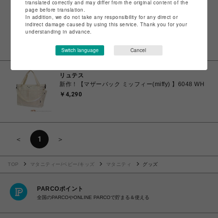
translated correctly and may differ from the original content of the
page before translation.
リュテス
In addition, we do not take any responsibility for any direct or
新作！【マザーバック ミッフィー(miffy) 】6048 BK
indirect damage caused by using this service. Thank you for your
understanding in advance.
￥4,290
Switch language
Cancel
リュテス
新作！【マザーバック ミッフィー(miffy) 】6048 WH
￥4,290
＜
1
＞
TOP
マタニティー/ベビー/キッズ
マタニティ
グッズ
PARCOポイント
全国のPARCOやONLINE PARCOで貯まる＆使える