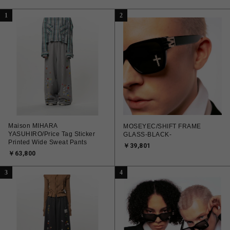
1
2
Maison MIHARA
MOSEYEC/SHIFT FRAME
YASUHIRO/Price Tag Sticker
GLASS-BLACK-
Printed Wide Sweat Pants
￥39,801
￥63,800
3
4