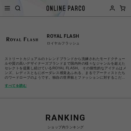
ROYAL FLASH
ロイヤルフラッシュ
ストリートカジュアルのトレンドブランドから洗練されたモードクチュー
ルや質の高いデザイナーズブランドまで国内外の様々なジャンルを超えた
セレクトを提案し続けているROYAL FLASH。 その個性的なアイテムはメ
ンズ、レディスともにボーダレス感覚あふれる、まるでアーティストたち
のワードローブのようです。独自の世界観とファッションに対するこだわ
りを圧倒的な存在感でつらぬくセレクトショップ・・・・それがROYAL
すべてを読む
FLASHです。
RANKING
ショップ内ランキング