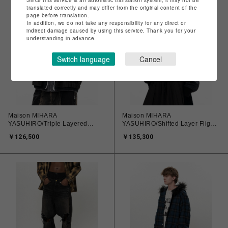
Since this service is an automatic translation system, it may not be
translated correctly and may differ from the original content of the
page before translation.
In addition, we do not take any responsibility for any direct or
indirect damage caused by using this service. Thank you for your
understanding in advance.
Switch language
Cancel
Maison MIHARA
Maison MIHARA
YASUHIRO/Triple Layered
YASUHIRO/Shifted Layer Flight
Bomber Jacket
Jacket
￥126,500
￥135,300