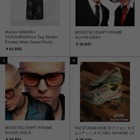
Maison MIHARA
MOSEYEC/SHIFT FRAME
YASUHIRO/Price Tag Sticker
GLASS-GRAY-
Printed Wide Sweat Pants
￥39,801
￥63,800
5
6
MOSEYEC/SHIFT FRAME
FACETASM×ASICS/ファセッタズ
GLASS-GOLD-
ム×アシックス/ GEL-KAYANO 14
￥39,801