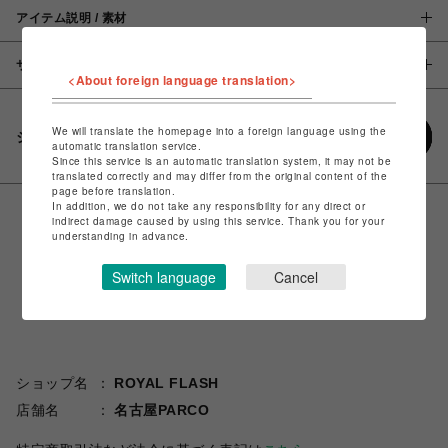
アイテム説明 / 素材
サイズ
<About foreign language translation>
We will translate the homepage into a foreign language using the
シェアする
automatic translation service.
Since this service is an automatic translation system, it may not be
translated correctly and may differ from the original content of the
page before translation.
In addition, we do not take any responsibility for any direct or
indirect damage caused by using this service. Thank you for your
understanding in advance.
Switch language
Cancel
ショップ名
ROYAL FLASH
店舗名
名古屋PARCO