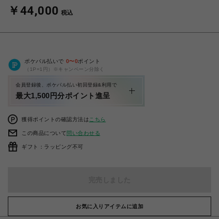
￥44,000
税込
ポケパル払いで
0
〜
0
ポイント
（1P=1円）※キャンペーン分除く
会員登録後、ポケパル払い初回登録&利用で
最大1,500円分ポイント進呈
獲得ポイントの確認方法は
こちら
この商品について
問い合わせる
ギフト：ラッピング不可
完売しました
お気に入りアイテムに追加