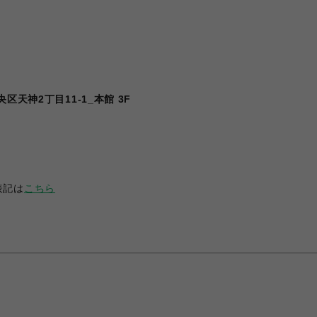
区天神2丁目11-1_本館 3F
表記は
こちら