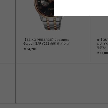
【SEIKO PRESAGE】Japanese
★【OU
Garden SARY262 自動巻 メンズ
ロノ YK
モデル O
￥84,700
￥55,00