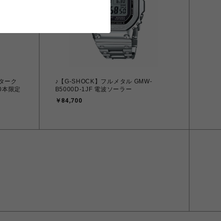
スターク
♪【G-SHOCK】フルメタル GMW-
50本限定
B5000D-1JF 電波ソーラー
￥84,700