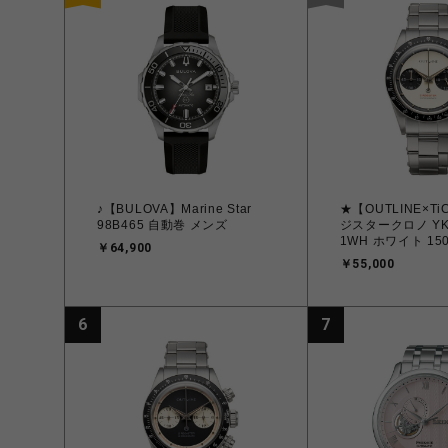
♪【BULOVA】Marine Star
★【OUTLINE×Ti
98B465 自動巻 メンズ
ジスタークロノ YK2
1WH ホワイト 1
￥64,900
ル OUTLINE x T
￥55,000
6
7