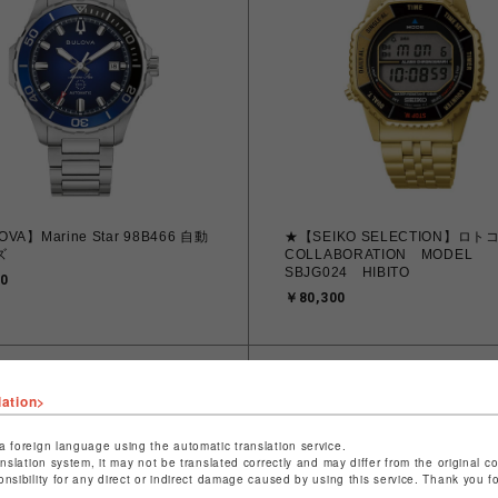
VA】Marine Star 98B466 自動
★【SEIKO SELECTION】ロ
ズ
COLLABORATION MODEL
SBJG024 HIBITO
0
￥80,300
lation>
a foreign language using the automatic translation service.
anslation system, it may not be translated correctly and may differ from the original c
onsibility for any direct or indirect damage caused by using this service. Thank you 