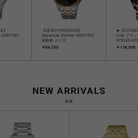
GE】
【SEIKO PRESAGE】
★【CITIZ
n SARY261
Japanese Garden SARY262
Line ブ
自動巻 メンズ
AT8185-
ンズ
￥84,700
￥176,000
NEW ARRIVALS
新着