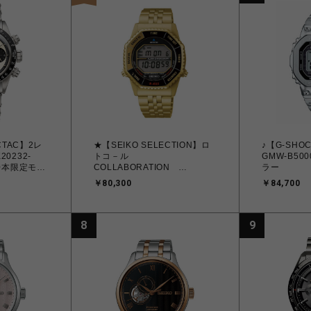
CTAC】2レ
★【SEIKO SELECTION】ロ
♪【G-SH
0232-
トコ－ル
GMW-B500
50本限定モデ
COLLABORATION
ラー
iCTAC
MODEL SBJG024 HIBITO
￥80,300
￥84,700
8
9