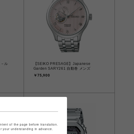
トコ－ル
【SEIKO PRESAGE】Japanese
Garden SARY261 自動巻 メンズ
￥75,900
ontent of the page before translation.
for your understanding in advance.