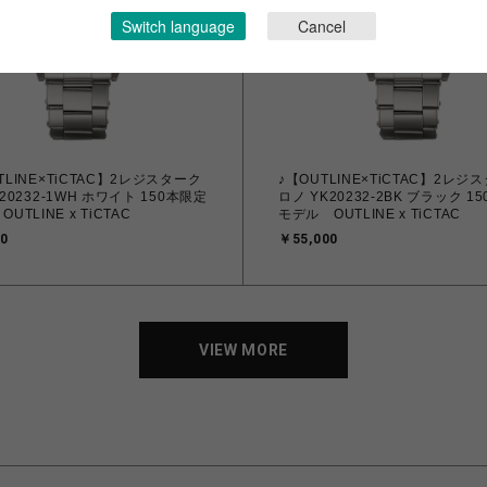
Switch language
Cancel
TLINE×TiCTAC】2レジスターク
♪【OUTLINE×TiCTAC】2レジ
20232-1WH ホワイト 150本限定
ロノ YK20232-2BK ブラック 1
UTLINE x TiCTAC
モデル OUTLINE x TiCTAC
0
￥55,000
VIEW MORE
VIEW MORE