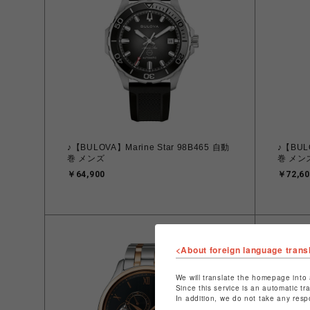
♪【BULOVA】Marine Star 98B465 自動
♪【BULO
巻 メンズ
巻 メン
￥64,900
￥72,60
<About foreign language trans
We will translate the homepage into 
Since this service is an automatic tr
In addition, we do not take any resp