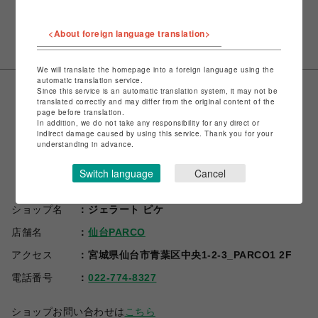
VIEW MORE
<About foreign language translation>
We will translate the homepage into a foreign language using the
automatic translation service.
Since this service is an automatic translation system, it may not be
translated correctly and may differ from the original content of the
page before translation.
In addition, we do not take any responsibility for any direct or
indirect damage caused by using this service. Thank you for your
understanding in advance.
Switch language
Cancel
ショップ名
ジェラート ピケ
店舗名
仙台PARCO
アクセス
宮城県仙台市青葉区中央1-2-3_PARCO1 2F
電話番号
022-774-8327
ショップお問い合わせは
こちら