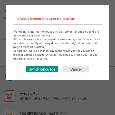
ショップお問い合わせは
こちら
<About foreign language translation>
特定商取引法など法令に基づく表記は
こちら
We will translate the homepage into a foreign language using the
automatic translation service.
Since this service is an automatic translation system, it may not be
TOP
仙台PARCO
東北スタンダードマーケット
translated correctly and may differ from the original content of the
page before translation.
In addition, we do not take any responsibility for any direct or
indirect damage caused by using this service. Thank you for your
understanding in advance.
Switch language
Cancel
PARCOポイント
全国のPARCOやONLINE PARCOで貯まる＆使える
ポケパル払い
初回登録＆お買物で最大1,500円分のPARCOポイント進呈
POCKET PARCO（公式アプリ）