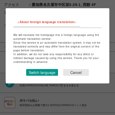
アクセス
愛知県名古屋市中区栄3-29-1_西館 4F
電話番号
052-264-8257
<About foreign language translation>
ショップお問い合わせは
こちら
We will translate the homepage into a foreign language using the
automatic translation service.
Since this service is an automatic translation system, it may not be
translated correctly and may differ from the original content of the
TOP
名古屋PARCO
エモダ
page before translation.
In addition, we do not take any responsibility for any direct or
indirect damage caused by using this service. Thank you for your
understanding in advance.
Switch language
Cancel
PARCOポイント
全国のPARCOやONLINE PARCOで貯まる＆使える
ポケパル払い
初回登録＆お買物で最大1,500円分のPARCOポイント進呈