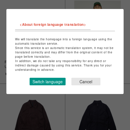
<About foreign language translation>
We will translate the homepage into a foreign language using the
automatic translation service.
Since this service is an automatic translation system, it may not be
translated correctly and may differ from the original content of the
page before translation.
In addition, we do not take any responsibility for any direct or
Fresh Service CORPORATE
Fresh Service CORPORATE
indirect damage caused by using this service. Thank you for your
UNIFORM S/S SHIRT / フレッシ
UNIFORM S/S SHIRT / フレッシ
understanding in advance.
ュサービス コーポレート ユニフ
ュサービス コーポレート ユニフ
￥14,300
￥14,300
ォーム S/S シャツ
ォーム S/S シャツ
Switch language
Cancel