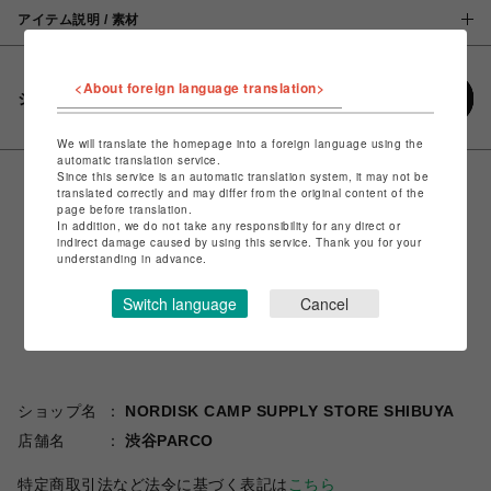
アイテム説明 / 素材
<About foreign language translation>
シェアする
We will translate the homepage into a foreign language using the
automatic translation service.
Since this service is an automatic translation system, it may not be
translated correctly and may differ from the original content of the
page before translation.
In addition, we do not take any responsibility for any direct or
indirect damage caused by using this service. Thank you for your
understanding in advance.
Switch language
Cancel
ショップ名
NORDISK CAMP SUPPLY STORE SHIBUYA
店舗名
渋谷PARCO
特定商取引法など法令に基づく表記は
こちら