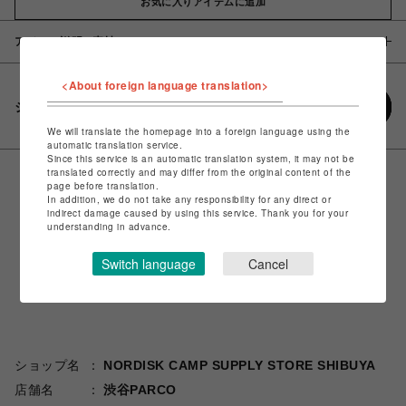
お気に入りアイテムに追加
アイテム説明 / 素材
<About foreign language translation>
シェアする
We will translate the homepage into a foreign language using the
automatic translation service.
Since this service is an automatic translation system, it may not be
translated correctly and may differ from the original content of the
page before translation.
In addition, we do not take any responsibility for any direct or
indirect damage caused by using this service. Thank you for your
understanding in advance.
Switch language
Cancel
ショップ名
NORDISK CAMP SUPPLY STORE SHIBUYA
店舗名
渋谷PARCO