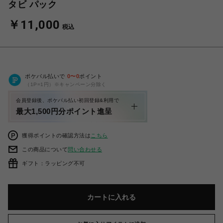
タビ パック
￥11,000
税込
ポケパル払いで
0
〜
0
ポイント
（1P=1円）※キャンペーン分除く
会員登録後、ポケパル払い初回登録&利用で
最大1,500円分ポイント進呈
獲得ポイントの確認方法は
こちら
この商品について
問い合わせる
ギフト：ラッピング不可
カートに入れる