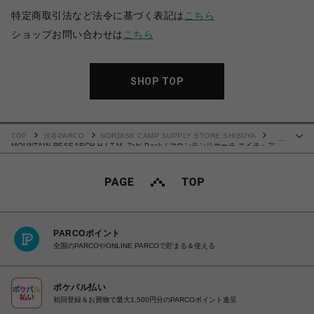
特定商取引法など法令に基づく表記は
こちら
ショップお問い合わせは
こちら
SHOP TOP
TOP
渋谷PARCO
NORDISK CAMP SUPPLY STORE SHIBUYA
…
MOUNTAIN RESEARCH H.I.T.M. Tabi Pack / マウンテンリサーチ エイチ・ア
イ・ティー・エム タビ パック
PARCOポイント
全国のPARCOやONLINE PARCOで貯まる＆使える
ポケパル払い
初回登録＆お買物で最大1,500円分のPARCOポイント進呈