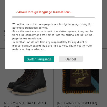
<About foreign language translation>
We will translate the homepage into a foreign language using the
automatic translation service.
レッドウィング IRON RANGER
レッドウィング 6inch CLASSIC
Since this service is an automatic translation system, it may not be
アイアンレンジャー 8084
MOC 8875
translated correctly and may differ from the original content of the
page before translation.
￥55,550
￥51,150
In addition, we do not take any responsibility for any direct or
indirect damage caused by using this service. Thank you for your
understanding in advance.
Switch language
Cancel
レッドウィング 6inch CLASSIC
[RED WING X INDIGOFERA]