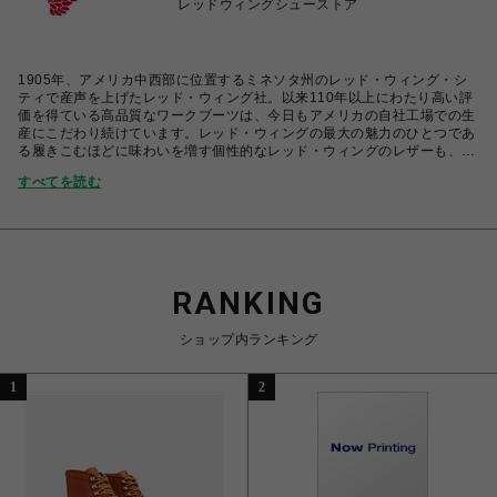
レッドウィングシューストア
1905年、アメリカ中西部に位置するミネソタ州のレッド・ウィング・シ
ティで産声を上げたレッド・ウィング社。以来110年以上にわたり高い評
価を得ている高品質なワークブーツは、今日もアメリカの自社工場での生
産にこだわり続けています。レッド・ウィングの最大の魅力のひとつであ
る履きこむほどに味わいを増す個性的なレッド・ウィングのレザーも、す
べて自社で開発されています。レッド・ウィングの靴には、伝統的なグッ
すべてを読む
ドイヤー・ウエルト製法によって生み出される履きこむほどに足に馴染む
感覚、味わいが増すレザーの経年変化などの魅力がつまっています。
RANKING
ショップ内ランキング
1
2