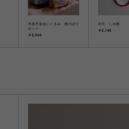
木版手染ぬいぐるみ 鯉のぼり
水引 しめ縄
セット
￥2,145
￥5,566