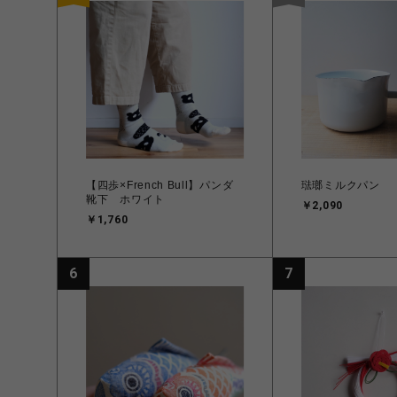
【四歩×French Bull】パンダ
琺瑯ミルクパン
靴下 ホワイト
￥2,090
￥1,760
6
7