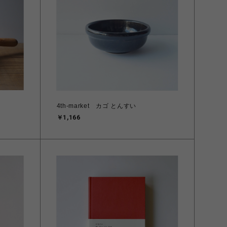
4th-market カゴ とんすい
￥1,166