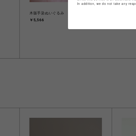
In addition, we do not take any resp
木版手染ぬいぐるみ 鯉のぼりセット
￥5,566