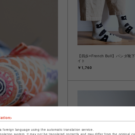
【四歩×French Bull】パンダ
イト
￥1,760
lation>
a foreign language using the automatic translation service.
anslation system, it may not be translated correctly and may differ from the original c