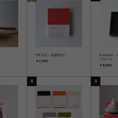
5年日記（花森安治）
Ryutoa
ブローチ
￥3,300
￥8,800
8
9