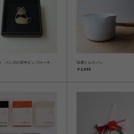
oan パンダの背中ピンブローチ
琺瑯ミルクパン
￥2,090