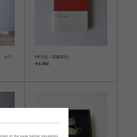
靴下 ホワ
5年日記（花森安治）
￥3,300
ontent of the page before translation.