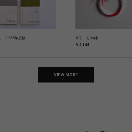
モ 2026年度版
水引 しめ縄
￥2,145
VIEW MORE
VIEW MORE