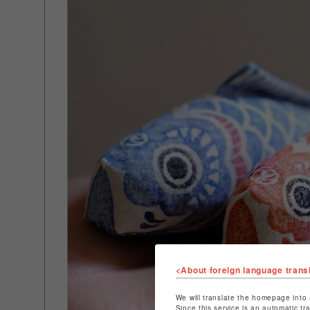
<About foreign language trans
We will translate the homepage into 
Since this service is an automatic tr