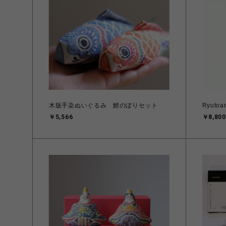
木版手染ぬいぐるみ 鯉のぼりセット
Ryut
￥5,566
￥8,800