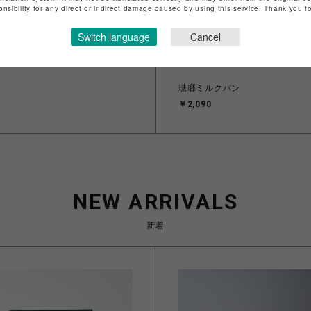
onsibility for any direct or indirect damage caused by using this service. Thank you 
Switch language
Cancel
琺瑯ミルクパン
￥2,090
NEW ARRIVALS
新着