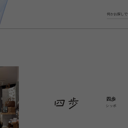
四歩
シッポ