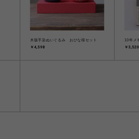
木版手染ぬいぐるみ おひな様セット
10年メ
￥4,598
￥3,520