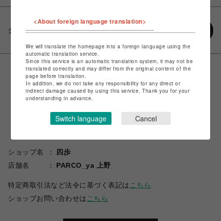
<About foreign language translation>
シェアする
We will translate the homepage into a foreign language using the
automatic translation service.
Since this service is an automatic translation system, it may not be
translated correctly and may differ from the original content of the
page before translation.
In addition, we do not take any responsibility for any direct or
indirect damage caused by using this service. Thank you for your
understanding in advance.
Switch language
Cancel
ショップ名
四歩
店舗名
PARCO_ya 上野
特定商取引法など法令に基づく表記は
こちら
ショップお問い合わせは
こちら