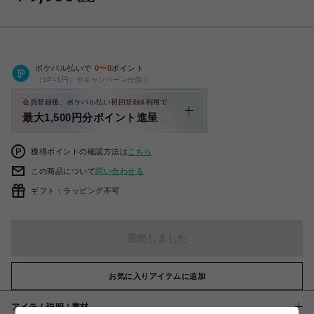
ポケパル払いで
0
〜
0
ポイント
（1P=1円）※キャンペーン分除く
会員登録後、ポケパル払い初回登録&利用で
最大1,500円分ポイント進呈
獲得ポイントの確認方法は
こちら
この商品について
問い合わせる
ギフト：ラッピング不可
完売しました
お気に入りアイテムに追加
アイテム説明 / 素材