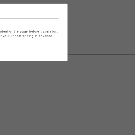
表記は
こちら
ontent of the page before translation.
for your understanding in advance.