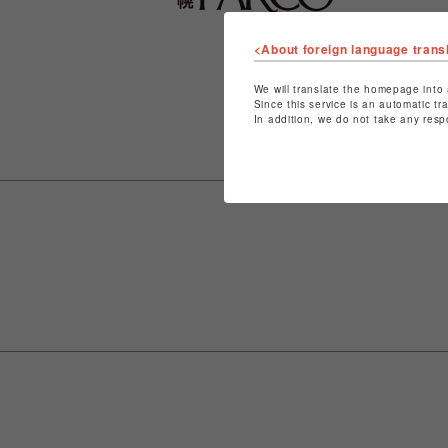
<About foreign language trans
We will translate the homepage into 
Since this service is an automatic tr
In addition, we do not take any resp