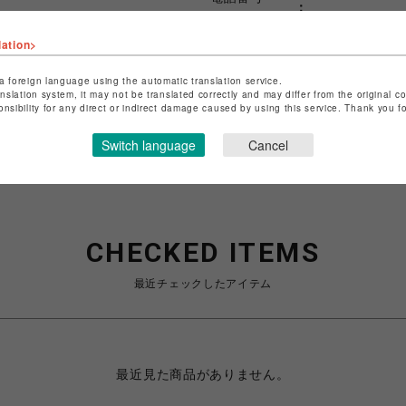
lation>
ショップお問い合わせは
こちら
特定商取引法など法令に基づく
a foreign language using the automatic translation service.
anslation system, it may not be translated correctly and may differ from the original c
onsibility for any direct or indirect damage caused by using this service. Thank you 
Switch language
Cancel
CHECKED ITEMS
最近チェックしたアイテム
最近見た商品がありません。