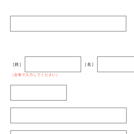
［姓］
［名］
（全角で入力してください）