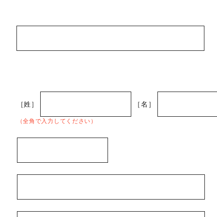
［姓］
［名］
（全角で入力してください）