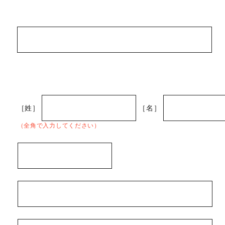
［姓］
［名］
（全角で入力してください）