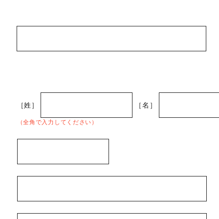
［姓］
［名］
（全角で入力してください）