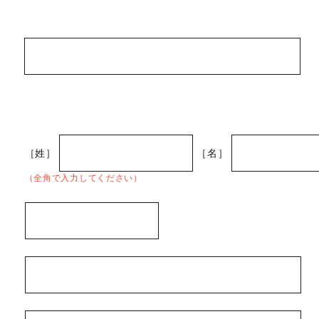
［姓］
［名］
（全角で入力してください）