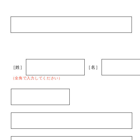
［姓］
［名］
（全角で入力してください）