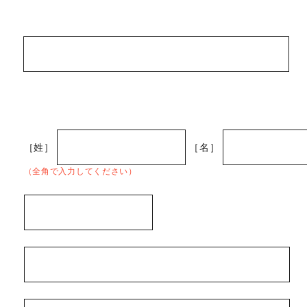
［姓］
［名］
（全角で入力してください）