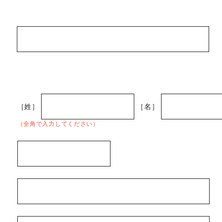
［姓］
［名］
（全角で入力してください）