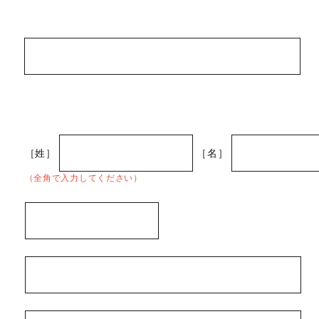
［姓］
［名］
（全角で入力してください）