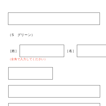
（S グリーン）
［姓］
［名］
（全角で入力してください）