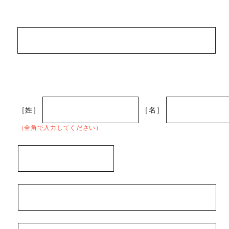
［姓］
［名］
（全角で入力してください）