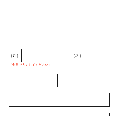
［姓］
［名］
（全角で入力してください）