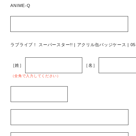
ANIME-Q
ラブライブ！ スーパースター!! | アクリル缶バッジケース | 05
［姓］
［名］
（全角で入力してください）