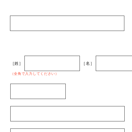
［姓］
［名］
（全角で入力してください）